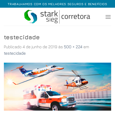
Skip
TRABALHAMOS COM OS MELHORES SEGUROS E BENEFÍCIOS
to
content
testecidade
Publicado
4 de junho de 2019
às
500 × 224
em
testecidade