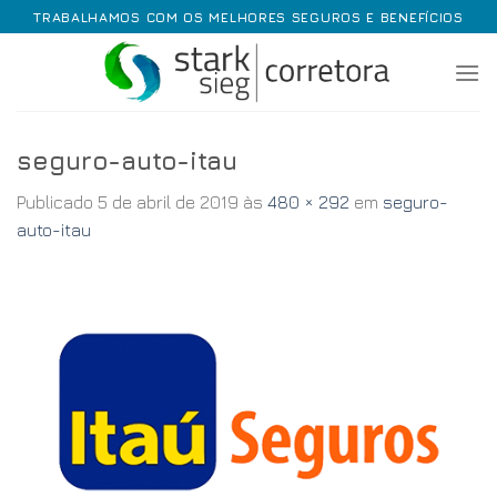
Skip
TRABALHAMOS COM OS MELHORES SEGUROS E BENEFÍCIOS
to
content
seguro-auto-itau
Publicado
5 de abril de 2019
às
480 × 292
em
seguro-
auto-itau