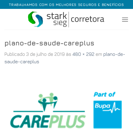
Skip
TRABALHAMOS COM OS MELHORES SEGUROS E BENEFÍCIOS
to
content
plano-de-saude-careplus
Publicado
3 de julho de 2019
às
480 × 292
em
plano-de-
saude-careplus