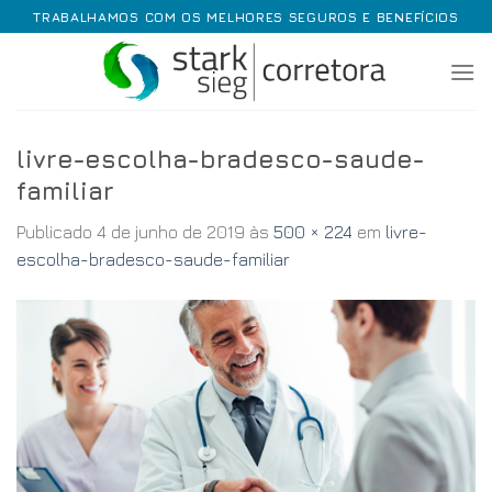
Skip
TRABALHAMOS COM OS MELHORES SEGUROS E BENEFÍCIOS
to
content
livre-escolha-bradesco-saude-
familiar
Publicado
4 de junho de 2019
às
500 × 224
em
livre-
escolha-bradesco-saude-familiar