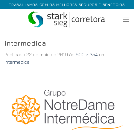
Skip
TRABALHAMOS COM OS MELHORES SEGUROS E BENEFÍCIOS
to
content
intermedica
Publicado
22 de maio de 2019
às
600 × 354
em
intermedica