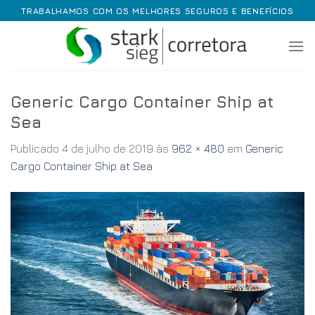
Skip
TRABALHAMOS COM OS MELHORES SEGUROS E BENEFÍCIOS
to
content
Generic Cargo Container Ship at
Sea
Publicado
4 de julho de 2019
às
962 × 480
em
Generic
Cargo Container Ship at Sea