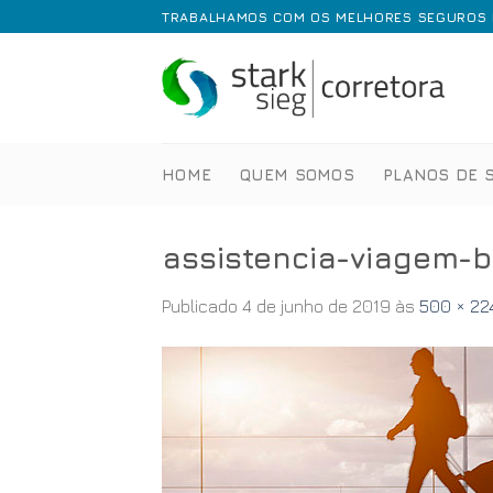
Skip
TRABALHAMOS COM OS MELHORES SEGUROS E
to
content
HOME
QUEM SOMOS
PLANOS DE 
assistencia-viagem-
Publicado
4 de junho de 2019
às
500 × 22