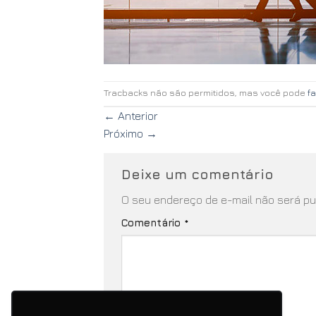
Tracbacks não são permitidos, mas você pode
f
←
Anterior
Próximo
→
Deixe um comentário
O seu endereço de e-mail não será pu
Comentário
*