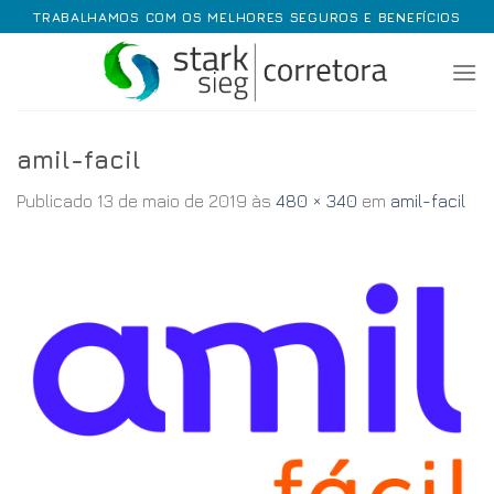
Skip
TRABALHAMOS COM OS MELHORES SEGUROS E BENEFÍCIOS
to
content
amil-facil
Publicado
13 de maio de 2019
às
480 × 340
em
amil-facil